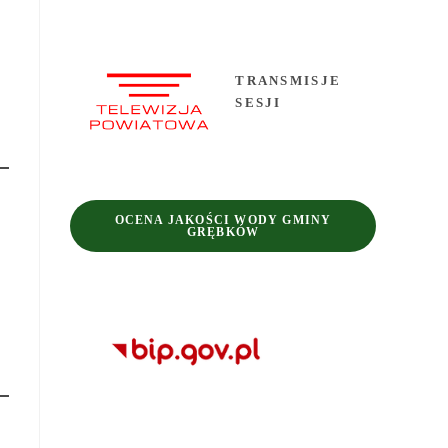
TRANSMISJE
SESJI
OCENA JAKOŚCI WODY GMINY
GRĘBKÓW