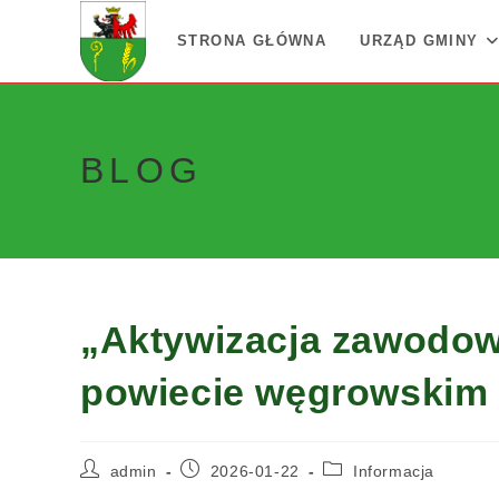
Skip
to
STRONA GŁÓWNA
URZĄD GMINY
content
BLOG
„Aktywizacja zawodo
powiecie węgrowskim (
Post
Post
Post
admin
2026-01-22
Informacja
author:
published:
category: