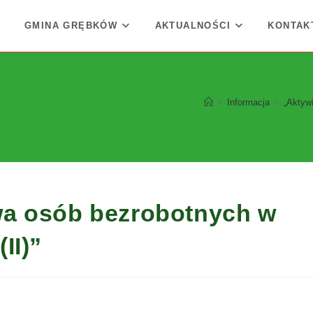
GMINA GRĘBKÓW
AKTUALNOŚCI
KONTAK
>
Informacja
>
„Aktyw
wa osób bezrobotnych w
II)”