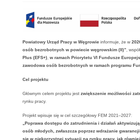
Powiatowy Urząd Pracy w Węgrowie
informuje, że w
202
osób bezrobotnych w powiecie węgrowskim (II)”
, wspó
Plus (EFS+)
,
w ramach Priorytetu VI Fundusze Europej
zawodowa osób bezrobotnych w ramach programu Fund
Cel projektu
Głównym celem projektu jest
zwiększenie możliwości za
rynku pracy.
Projekt wpisuje się w cel szczegółowy FEM 2021–2027:
„Poprawa dostępu do zatrudnienia i działań aktywizuj
osób młodych, zwłaszcza poprzez wdrażanie gwarancji 
się w niekorzystnej sytuacji na rynku pracy, jak równ