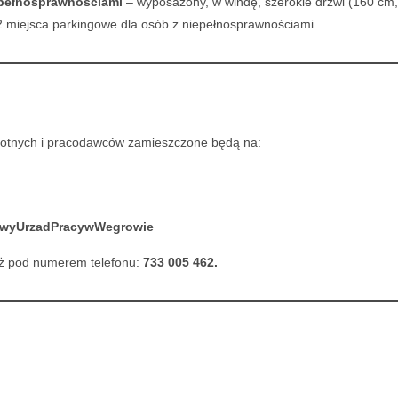
epełnosprawnościami
– wyposażony, w windę, szerokie drzwi (160 cm,
 2 miejsca parkingowe dla osób z niepełnosprawnościami.
botnych i pracodawców zamieszczone będą na:
towyUrzadPracywWegrowie
eż pod numerem telefonu:
733 005 462.