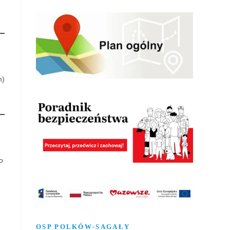
n)
o
OSP POLKÓW-SAGAŁY