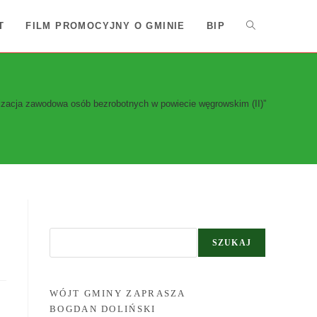
T
FILM PROMOCYJNY O GMINIE
BIP
Toggle
website
izacja zawodowa osób bezrobotnych w powiecie węgrowskim (II)”
search
SZUKAJ
SZUKAJ
WÓJT GMINY ZAPRASZA
BOGDAN DOLIŃSKI