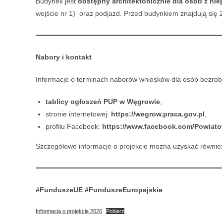
Budynek jest
dostępny architektonicznie dla osób z ni
wejście nr 1) oraz podjazd. Przed budynkiem znajdują się
Nabory i kontakt
Informacje o terminach naborów wniosków dla osób bezro
tablicy ogłoszeń PUP w Węgrowie
,
stronie internetowej:
https://wegrow.praca.gov.pl
,
profilu Facebook:
https://www.facebook.com/Powia
Szczegółowe informacje o projekcie można uzyskać równi
#FunduszeUE
#FunduszeEuropejskie
Informacja o projekcie 2026
Pobierz