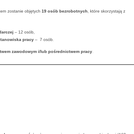
tem zostanie objętych
19 osób bezrobotnych
, które skorzystają z
darczej
– 12 osób,
stanowiska pracy
– 7 osób.
twem zawodowym i/lub pośrednictwem pracy
.